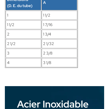
A
(D. E. du tube)
1
1 1/2
1 1/2
1 7/16
2
1 3/4
2 1/2
2 1/32
3
2 3/8
4
3 1/8
Acier Inoxidable