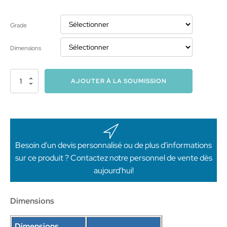
Grade
Dimensions
quantité
AJOUTER À LA SOUMISSION
de
C2K
Coude
à
45°
(3A)
Besoin d'un devis personnalisé ou de plus d'informations
sur ce produit ? Contactez notre personnel de vente dès
aujourd'hui!
Dimensions
Dimensions