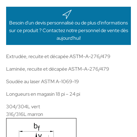
acier
inoxydable
Besoin d'un devis personnalisé ou de plus d'informations
sur ce produit ? Contactez notre personnel de vente dès
aujourd'hui!
Extrudée, recuite et décapée ASTM-A-276/479
Laminée, recuite et décapée ASTM-A-276/479
Soudée au laser ASTM A-1069-19
Longueurs en magasin 18 pi – 24 pi
304/304L vert
316/316L marron