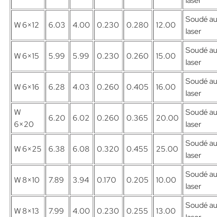
laser
Soudé a
W 6×12
6.03
4.00
0.230
0.280
12.00
laser
Soudé a
W 6×15
5.99
5.99
0.230
0.260
15.00
laser
Soudé a
W 6×16
6.28
4.03
0.260
0.405
16.00
laser
W
Soudé a
6.20
6.02
0.260
0.365
20.00
6×20
laser
Soudé a
W 6×25
6.38
6.08
0.320
0.455
25.00
laser
Soudé a
W 8×10
7.89
3.94
0.170
0.205
10.00
laser
Soudé a
W 8×13
7.99
4.00
0.230
0.255
13.00