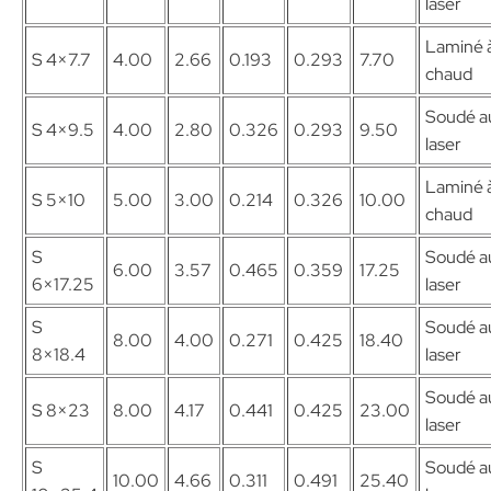
laser
Laminé 
S 4×7.7
4.00
2.66
0.193
0.293
7.70
chaud
Soudé a
S 4×9.5
4.00
2.80
0.326
0.293
9.50
laser
Laminé 
S 5×10
5.00
3.00
0.214
0.326
10.00
chaud
S
Soudé a
6.00
3.57
0.465
0.359
17.25
6×17.25
laser
S
Soudé a
8.00
4.00
0.271
0.425
18.40
8×18.4
laser
Soudé a
S 8×23
8.00
4.17
0.441
0.425
23.00
laser
S
Soudé a
10.00
4.66
0.311
0.491
25.40