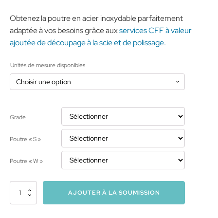
Obtenez la poutre en acier inoxydable parfaitement
adaptée à vos besoins grâce aux
services CFF à valeur
ajoutée de découpage à la scie et de polissage.
Unités de mesure disponibles
Grade
Poutre « S »
Poutre « W »
quantité
AJOUTER À LA SOUMISSION
de
Poutre
en