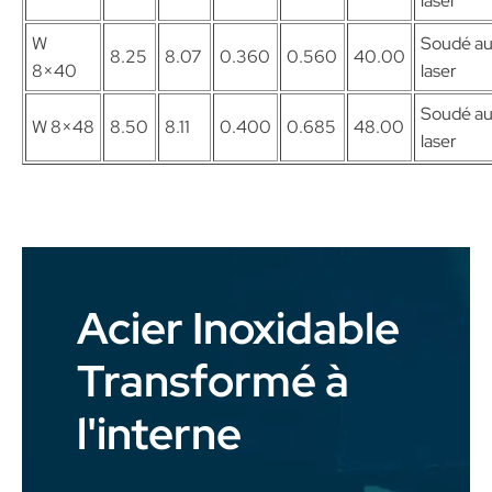
laser
W
Soudé a
8.25
8.07
0.360
0.560
40.00
8×40
laser
Soudé a
W 8×48
8.50
8.11
0.400
0.685
48.00
laser
Acier Inoxidable
Transformé à
l'interne