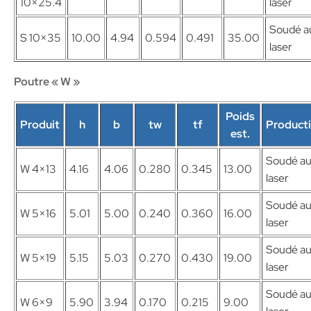
10×25.4
laser
Soudé a
S 10×35
10.00
4.94
0.594
0.491
35.00
laser
Poutre « W »
Poids
Produit
h
b
tw
tf
Product
est.
Soudé a
W 4×13
4.16
4.06
0.280
0.345
13.00
laser
Soudé a
W 5×16
5.01
5.00
0.240
0.360
16.00
laser
Soudé a
W 5×19
5.15
5.03
0.270
0.430
19.00
laser
Soudé a
W 6×9
5.90
3.94
0.170
0.215
9.00