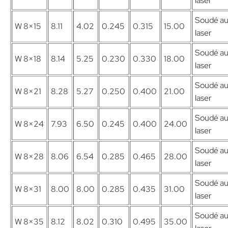
laser
Soudé a
W 8×15
8.11
4.02
0.245
0.315
15.00
laser
Soudé a
W 8×18
8.14
5.25
0.230
0.330
18.00
laser
Soudé a
W 8×21
8.28
5.27
0.250
0.400
21.00
laser
Soudé a
W 8×24
7.93
6.50
0.245
0.400
24.00
laser
Soudé a
W 8×28
8.06
6.54
0.285
0.465
28.00
laser
Soudé a
W 8×31
8.00
8.00
0.285
0.435
31.00
laser
Soudé a
W 8×35
8.12
8.02
0.310
0.495
35.00