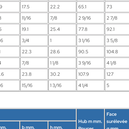
.9
17.5
22.2
65.1
73
8
11/16
7/8
2 9/16
2 7/8
5
19.1
25.4
77.8
92.1
16
3/4
1
3 1/16
3 5/8
1
22.3
28.6
90.5
104.8
4
7/8
1 1/8
3 9/16
4 1/8
.6
23.8
30.2
107.9
127
16
15/16
1 3/16
4 1/4
5
Face
Hub m mm.
surélevée
mm.
b mm.
h mm.
Pouces
g mm