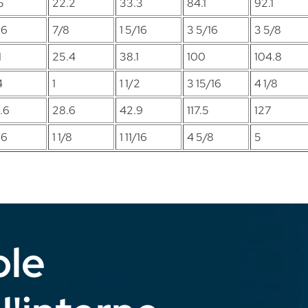
5
22.2
33.3
84.1
92.1
16
7/8
1 5/16
3 5/16
3 5/8
1
25.4
38.1
100
104.8
4
1
1 1/2
3 15/16
4 1/8
.6
28.6
42.9
117.5
127
16
1 1/8
1 11/16
4 5/8
5
ble