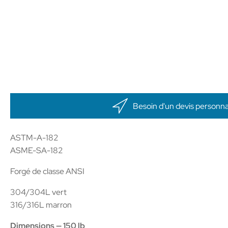
Besoin d'un devis personnal
ASTM-A-182
ASME-SA-182
Forgé de classe ANSI
304/304L vert
316/316L marron
Dimensions — 150 lb