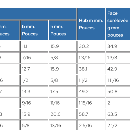
Face
Hub m mm.
surélevée
mm.
b mm.
h mm.
Pouces
g mm
uces
Pouces
Pouces
pouces
5
11.1
15.9
30.2
34.9
8
7/16
5/8
1 3/16
1 3/8
12.7
15.9
38.1
42.9
16
1/2
5/8
1 1/2
1 11/16
7
14.3
17.5
49.2
50.8
2
9/16
11/16
1 15/16
2
.3
15.9
20.6
58.7
63.5
16
5/8
13/16
2 5/16
2 1/2