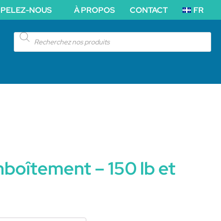
PPELEZ-NOUS
À PROPOS
CONTACT
FR
Products
search
mboîtement – 150 lb et