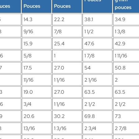
uces
Pouces
Pouces
pouces
5
14.3
22.2
38.1
34.9
8
9/16
7/8
1 1/2
1 3/8
15.9
25.4
47.6
42.9
16
5/8
1
1 7/8
1 11/16
7
17.5
27.0
54
50.8
2
11/16
1 1/16
2 1/16
2
.3
19.0
27.0
63.5
63.5
16
3/4
1 1/16
2 1/2
2 1/2
.9
20.6
30.2
69.8
73
8
13/16
1 3/16
2 3/4
2 7/8