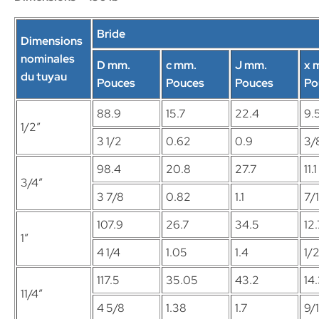
Bride
Dimensions
nominales
D mm.
c mm.
J mm.
x 
du tuyau
Pouces
Pouces
Pouces
Po
88.9
15.7
22.4
9.
1/2″
3 1/2
0.62
0.9
3/
98.4
20.8
27.7
11.1
3/4″
3 7/8
0.82
1.1
7/
107.9
26.7
34.5
12.
1″
4 1/4
1.05
1.4
1/
117.5
35.05
43.2
14
11/4″
4 5/8
1.38
1.7
9/