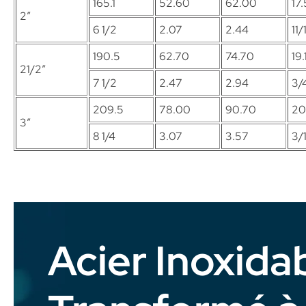
165.1
52.60
62.00
17.
2″
6 1/2
2.07
2.44
11/
190.5
62.70
74.70
19.
21/2″
7 1/2
2.47
2.94
3/
209.5
78.00
90.70
20
3″
8 1/4
3.07
3.57
3/
Acier Inoxida