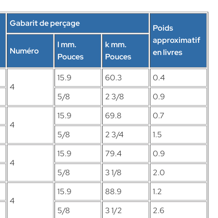
Gabarit de perçage
Poids
approximatif
l mm.
k mm.
Numéro
en livres
Pouces
Pouces
15.9
60.3
0.4
4
5/8
2 3/8
0.9
15.9
69.8
0.7
4
5/8
2 3/4
1.5
15.9
79.4
0.9
4
5/8
3 1/8
2.0
15.9
88.9
1.2
4
5/8
3 1/2
2.6