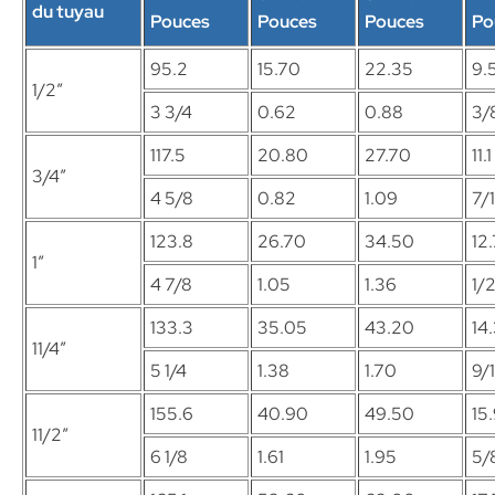
du tuyau
Pouces
Pouces
Pouces
Po
95.2
15.70
22.35
9.
1/2″
3 3/4
0.62
0.88
3/
117.5
20.80
27.70
11.1
3/4″
4 5/8
0.82
1.09
7/
123.8
26.70
34.50
12.
1″
4 7/8
1.05
1.36
1/
133.3
35.05
43.20
14
11/4″
5 1/4
1.38
1.70
9/
155.6
40.90
49.50
15
11/2″
6 1/8
1.61
1.95
5/