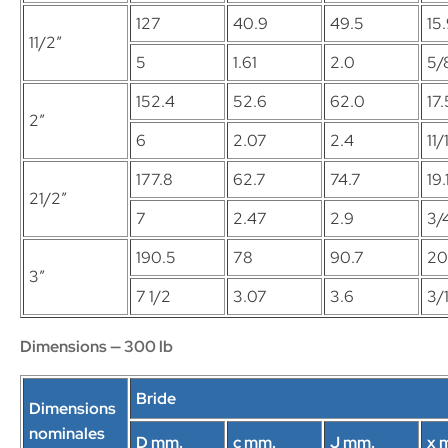
127
40.9
49.5
15
11/2″
5
1.61
2.0
5/
152.4
52.6
62.0
17.
2″
6
2.07
2.4
11/
177.8
62.7
74.7
19.
21/2″
7
2.47
2.9
3/
190.5
78
90.7
20
3″
7 1/2
3.07
3.6
3/
Dimensions — 300 lb
Bride
Dimensions
nominales
D mm.
c mm.
J mm.
x 