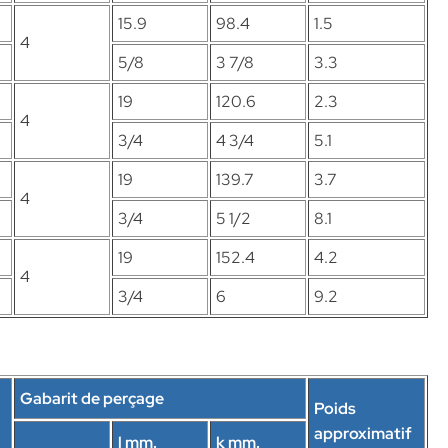
15.9
98.4
1.5
4
5/8
3 7/8
3.3
19
120.6
2.3
4
3/4
4 3/4
5.1
19
139.7
3.7
4
3/4
5 1/2
8.1
19
152.4
4.2
4
3/4
6
9.2
Gabarit de perçage
Poids
approximatif
l mm.
k mm.