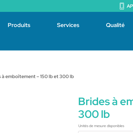
A
Produits
Services
Qualité
s à emboîtement – 150 lb et 300 lb
Brides à e
300 lb
Unités de mesure disponibles