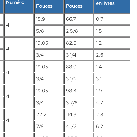
Numéro
en livres
Pouces
Pouces
15.9
66.7
0.7
4
5/8
2 5/8
1.5
19.05
82.5
1.2
4
3/4
3 1/4
2.6
19.05
88.9
1.4
4
3/4
3 1/2
3.1
19.05
98.4
1.9
4
3/4
3 7/8
4.2
22.2
114.3
2.8
4
7/8
4 1/2
6.2