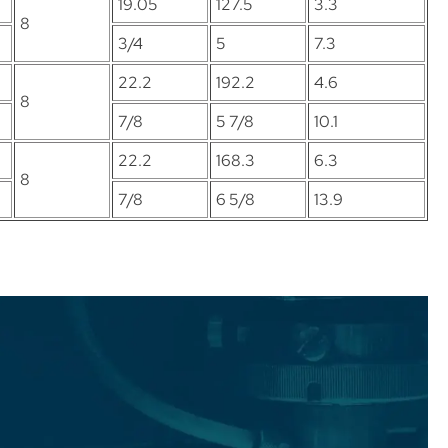
19.05
127.5
3.3
8
3/4
5
7.3
22.2
192.2
4.6
8
7/8
5 7/8
10.1
22.2
168.3
6.3
8
7/8
6 5/8
13.9